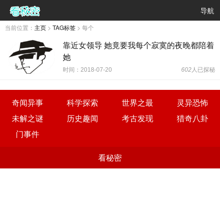
导航
当前位置：
主页
>
TAG标签
> 每个
靠近女领导 她竟要我每个寂寞的夜晚都陪着
她
时间：2018-07-20
602
人已探秘
奇闻异事
科学探索
世界之最
灵异恐怖
未解之谜
历史趣闻
考古发现
猎奇八卦
门事件
看秘密