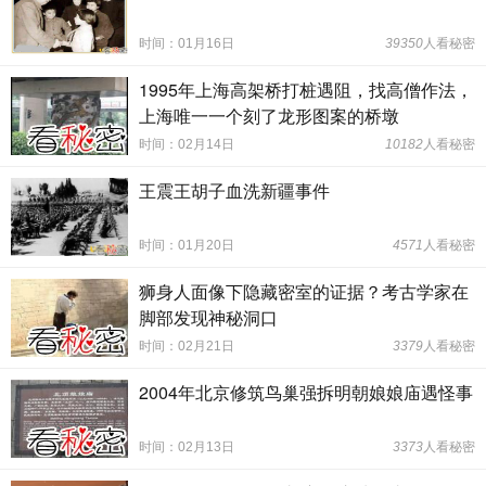
时间：01月16日
39350
人看秘密
1995年上海高架桥打桩遇阻，找高僧作法，
上海唯一一个刻了龙形图案的桥墩
时间：02月14日
10182
人看秘密
王震王胡子血洗新疆事件
时间：01月20日
4571
人看秘密
狮身人面像下隐藏密室的证据？考古学家在
脚部发现神秘洞口
时间：02月21日
3379
人看秘密
2004年北京修筑鸟巢强拆明朝娘娘庙遇怪事
时间：02月13日
3373
人看秘密