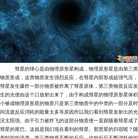
彗星的球心是由物理原形星构成，物理原形星是由第三类
物质形成，这类物质发生强烈反应，在彗星内部形成超强气压，
彗星发生爆炸一部分物质被炸离了彗星原体，第三类物质反应发
生的光便由这个口放射出来了，由于构成彗星的物理原形星体积
小够成物理原形星的物质只是第三类物质中的中类的一部分及时
间流逝反应消耗的能量太多等原因所以我们看到彗星发射出的光
没太阳强。由于引力被炸飞的这部分物质便一直跟随着彗星成了
彗星的尾巴。这就是我们现在看到的彗星。那慧星的归宿呢？随
着时间的流逝，第三类物质不断的反应，这种反应不断消耗他的