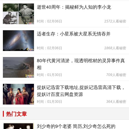
逝世40周年：揭秘鲜为人知的李小龙
时间：02月06日
1572
人看秘密
适者生存：小星系被大星系无情吞并
时间：02月06日
1868
人看秘密
80年代黄河清淤，现透明棺材的灵异事件真
相
时间：01月30日
709
人看秘密
捉妖记迅雷下载地址,捉妖记迅雷高清下载，
捉妖计百度云网盘资源
时间：01月30日
364
人看秘密
热门文章
刘少奇的9个老婆 简历,刘少奇怎么死的