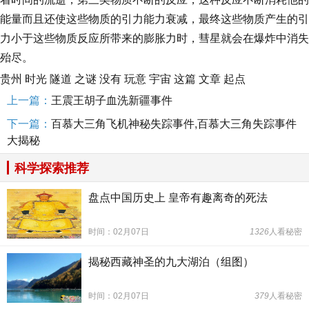
能量而且还使这些物质的引力能力衰减，最终这些物质产生的引
力小于这些物质反应所带来的膨胀力时，彗星就会在爆炸中消失
殆尽。
贵州
时光
隧道
之谜
没有
玩意
宇宙
这篇
文章
起点
上一篇：
王震王胡子血洗新疆事件
下一篇：
百慕大三角飞机神秘失踪事件,百慕大三角失踪事件
大揭秘
科学探索推荐
盘点中国历史上 皇帝有趣离奇的死法
时间：02月07日
1326
人看秘密
揭秘西藏神圣的九大湖泊（组图）
时间：02月07日
379
人看秘密