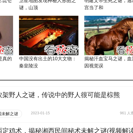
:昆仑
卫星地图发现神秘人形图之
明建文帝生死之谜，逃
谜，山顶
宫当了和
是真的
中国没有出土的10大文物：
揭秘汗血宝马之谜，血
秦皇陵没
因视觉误
农架野人之谜，传说中的野人很可能是棕熊
2023-01-15
961 人
国未解之谜
西定鸡术，揭秘湘西民间秘术未解之谜(视频解读