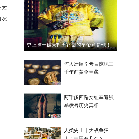
是太
的农
史上唯一被天打五雷轰的皇帝竟是他！
何人遗留？考古惊现三
千年前黄金宝藏
两千多西路女红军遭强
暴凌辱历史真相
人类史上十大战争狂
人：中国有几个？