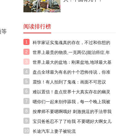
阅读排行榜
顶等
1
科学家证实鬼魂真的存在，不过和你想的
不太一样！
2
世界上最贵的物质,一克两亿(能治癌症,年
产0.025克)
3
世界上最大的盆地：刚果盆地,地球最大基
因库之一
4
盘点全球最为有名的十个恐怖传说，你准
备好了吗？
5
震惊！有人拍到了鬼魂：画面不可思议
6
难以置信！盘点世界十大真实存在的幽灵
7
嗯你们一起来别停舔我，每一个晚上我被
很多人舔了下面。
8
按摩师不要嗯啊哦好 刺激挑逗的手法带我
上天
9
宝贝爸爸忍不了了给我 不要嗯好大啊女儿
好痛
10
长途汽车上妻子被轮流