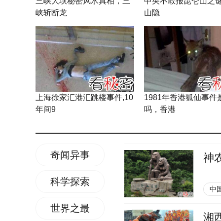
三峡大坝秘密风水真相，三
中央不敢报昆仑山之谜
峡斩断龙
山隐
上海徐家汇港汇跳楼事件,10
1981年香港狐仙事件
年间9
吗，香港
奇闻异事
神
科学探索
中
世界之最
湘