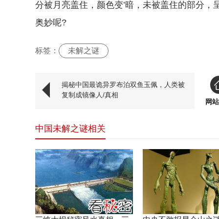
分被月亮盖住，颜色变’暗，未被盖住的部分，
奥妙呢?
标签：
未解之谜
揭秘中国最诡异罗布泊双鱼玉佩，人类被
复制成镜像人/真相
网站
中国未解之谜相关