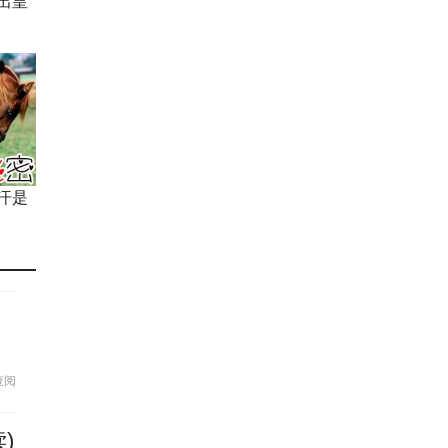
出皇
汗是
查阅
)