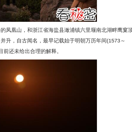
畔的凤凰山，和浙江省海盐县澉浦镇六里堰南北湖畔鹰窠
升，自古闻名，最早记载始于明朝万历年间(1573～
学目前还未给出合理的解释。