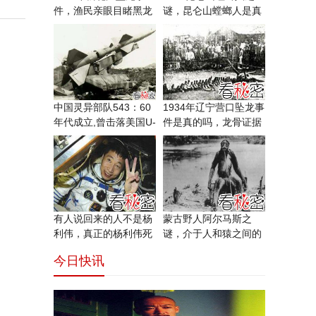
件，渔民亲眼目睹黑龙
谜，昆仑山螳螂人是真
坠落沙滩(身长20米)
的吗(真的图片)
中国灵异部队543：60
1934年辽宁营口坠龙事
年代成立,曾击落美国U-
件是真的吗，龙骨证据
2侦察机
竟被日本人盗走
有人说回来的人不是杨
蒙古野人阿尔马斯之
利伟，真正的杨利伟死
谜，介于人和猿之间的
了没有
奇怪种群
今日快讯